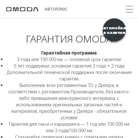
АВТОПЛЮС
Автомобили
в наличии
ГАРАНТИЯ OMODA
Покупателям
Мир OMODA
Владельцам
Модели
Гарантийная программа
C5
3 года или 100 000 км — основной срок гарантии
Выбор и покупка
Сервис
О бренде
5 лет поддержки: основная гарантия 3 года + 2 года
от 2 299 000 ₽*
Сравнить комплектации
Записаться на сервис
Новости
Дополнительной технической поддержки после окончания
гарантии
Записаться на тест-драйв
Кузовной ремонт
Онлайн-сервисы
Выполнение всех регламентных ТО у Дилера, в
C7
Cпецпредложения
соответствии с регламентом Производителя, без какого-
Поддержка
Приложение O&J
от 2 739 000 ₽*
либо превышения межсервисного интервала, с
Прайс-листы
Помощь на дороге
Клуб владельцев OMODA
использованием оригинальных запасных частей и
OMODA Лизинг
материалов, приобретенных у Дилера - обязательное
Гарантия
Бренд JAECOO
условие
Кредит и страхование
Дополнительная техническая поддержка
Гарантия для такси и каршеринга — 1 год или 100 000 км
или 3 года/100 000 км
Правовая информация
Кредитные программы
Руководства по эксплуатации
Сохраняйте сервисную книжку с отметками дилера