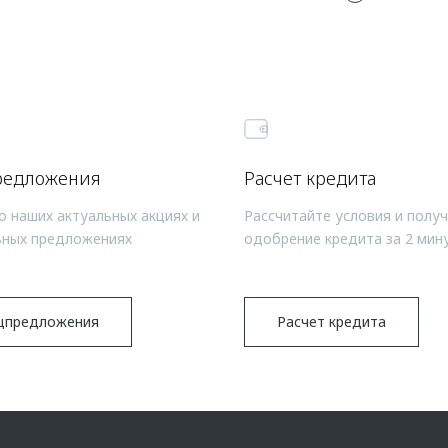
редложения
Расчет кредита
о наших актуальных акциях и
Рассчитайте условия и полу
ьных предложениях
одобрение кредита за 2 мин
цпредложения
Расчет кредита