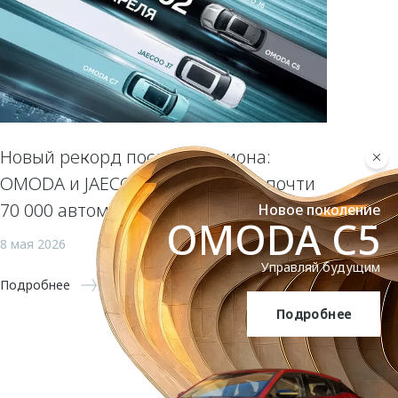
Новый рекорд после миллиона:
OMODA и JAECOO реализовали почти
70 000 автомобилей за апрель
Новое поколение
OMODA C5
8 мая 2026
Управляй будущим
Подробнее
Подробнее
OMODA C5