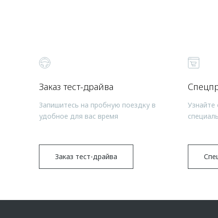
Заказ тест-драйва
Спецп
Запишитесь на пробную поездку в
Узнайте 
удобное для вас время
специал
Заказ тест-драйва
Спе