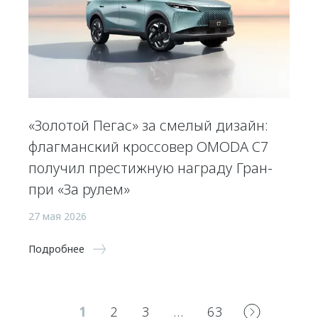
«Золотой Пегас» за смелый дизайн:
флагманский кроссовер OMODA C7
получил престижную награду Гран-
при «За рулем»
27 мая 2026
Подробнее
1
2
3
…
63