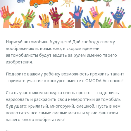
Страхование
Клиентская поддержка
Обратная связь
Кредитный калькулятор
O&J Автоклуб
Аксессуары
Клуб владельцев OMODA
Одежда и сувениры
Приложение O&J
Нарисуй автомобиль будущего! Дай свободу своему
Оригинальные аксессуары
воображению и, возможно, в скором времени
Аксессуары
Запчасти
автомобилисты будут ездить за рулем именно твоего
Одежда и сувениры
изобретения.
Трейд-ин
Оригинальные аксессуары
Подарите вашему ребёнку возможность проявить талант
Калькулятор трейд-ин
Запчасти
- примите участие в конкурсе вместе с OMODA Автоплюс!
Стать участником конкурса очень просто — надо лишь
нарисовать и раскрасить свой невероятный автомобиль
будущего: крылатый, многорукий, смешной. Пусть в нем
воплотятся все самые смелые мечты и яркие фантазии
вашего юного изобретателя!