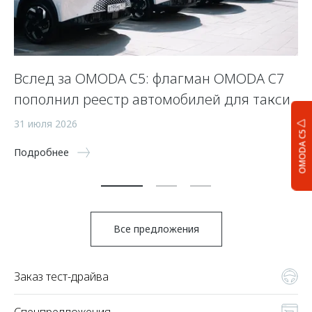
Вслед за OMODA C5: флагман OMODA C7
С
пополнил реестр автомобилей для такси
п
а
31 июля 2026
OMODA C5
5 
Подробнее
По
Все предложения
Заказ тест-драйва