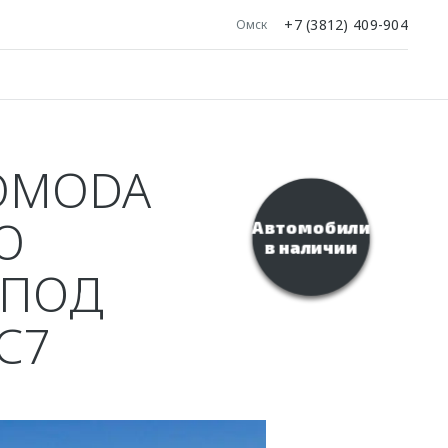
+7 (3812) 409-904
Омск
 OMODA
Ю
Автомобили
в наличии
 ПОД
С7