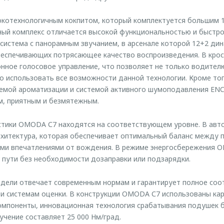
котехнологичным кокпитом, который комплектуется большим 
ный комплекс отличается высокой функциональностью и быстр
система с панорамным звучанием, в арсенале которой 12+2 ди
беспечивающих потрясающее качество воспроизведения. В кро
нное голосовое управление, что позволяет не только водителю
о использовать все возможности данной технологии. Кроме т
емой ароматизации и системой активного шумоподавления ENC
м, приятным и безмятежным.
стики OMODA С7 находятся на соответствующем уровне. В авт
рхитектура, которая обеспечивает оптимальный баланс между 
ими впечатлениями от вождения. В режиме энергосбережения 
 пути без необходимости дозаправки или подзарядки.
дели отвечает современным нормам и гарантирует полное соот
и системам оценки. В конструкции OMODA С7 использованы ка
мпоненты, инновационная технология срабатывания подушек бе
учение составляет 25 000 Нм/град.