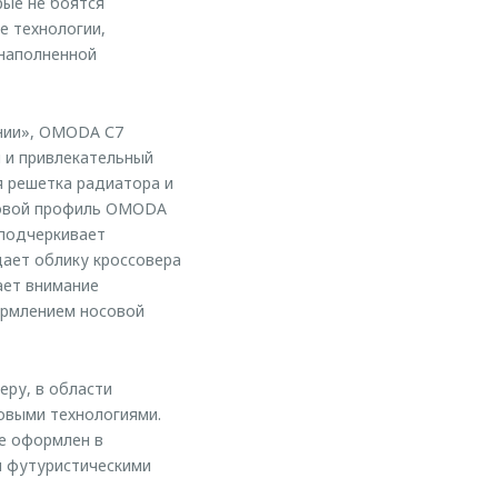
рые не боятся
е технологии,
 наполненной
нии», OMODA С7
 и привлекательный
я решетка радиатора и
ковой профиль OMODA
 подчеркивает
дает облику кроссовера
ает внимание
ормлением носовой
еру, в области
овыми технологиями.
же оформлен в
и футуристическими