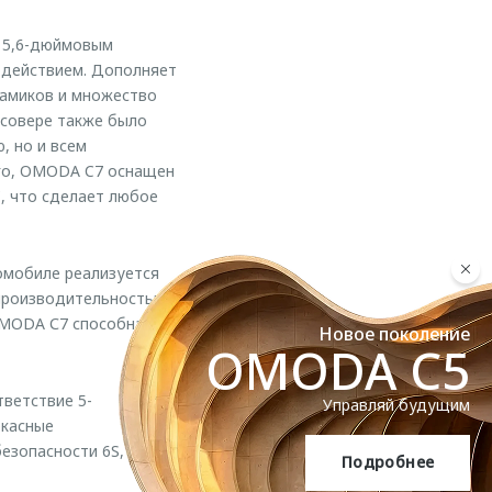
15,6-дюймовым
одействием. Дополняет
намиков и множество
ссовере также было
, но и всем
ого, OMODA C7 оснащен
, что сделает любое
омобиле реализуется
производительностью,
OMODA С7 способна
Новое поколение
OMODA C5
ветствие 5-
Управляй будущим
ркасные
зопасности 6S, а
Подробнее
OMODA C5