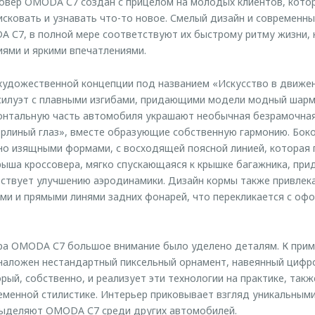
овер OMODA С7 создан с прицелом на молодых клиентов, кото
исковать и узнавать что-то новое. Смелый дизайн и современны
 С7, в полной мере соответствуют их быстрому ритму жизни,
ями и яркими впечатлениями.
художественной концепции под названием «Искусство в движе
силуэт с плавными изгибами, придающими модели модный шарм
ронтальную часть автомобиля украшают необычная безрамочна
рлиный глаз», вместе образующие собственную гармонию. Бо
но изящными формами, с восходящей поясной линией, которая
рыша кроссовера, мягко спускающаяся к крышке багажника, при
ствует улучшению аэродинамики. Дизайн кормы также привлек
ми и прямыми линями задних фонарей, что перекликается с оф
ра OMODA С7 большое внимание было уделено деталям. К прим
наложен нестандартный пиксельный орнамент, навеянный цифр
рый, собственно, и реализует эти технологии на практике, так
менной стилистике. Интерьер приковывает взгляд уникальным
выделяют OMODA С7 среди других автомобилей.