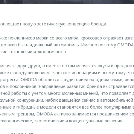
оплощает новую эстетическую концепцию бренда.
ке поклонников марки со всего мира, кроссовер отражает взг
м должен быть идеальный автомобиль. Именно поэтому OMODA 
кие технологии и экологичность.
меняют друг друга, а вместе с этим меняются вкусы и предпо
акже с воодушевлением тянется к инновациям и всему тому, ч
рогресса. OMODA общается с аудиторией на одном языке, реа
ов и поклонников. Направление развития бренда выстраивается
тной работы с учетом многочисленных мнений, что позволяет
сильной конкуренции, наблюдающейся сейчас в автомобильной
нные и гибридные модели становятся все более популярными в
аченным трендом, OMODA активно занимается продвижением со
хнологические, экологические и концептуальные решения.