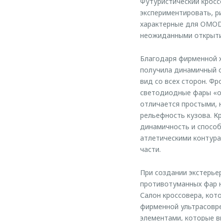
Футуристический кросс
экспериментировать, р
характерные для OMODA
неожиданными открыти
Благодаря фирменной 
получила динамичный 
вид со всех сторон. Ф
светодиодные фары «о
отличается простыми, 
рельефность кузова. К
динамичность и способ
атлетическими контура
части.
При создании экстерье
противотуманных фар 
Салон кроссовера, кото
фирменной ультрасовре
элементами, которые 