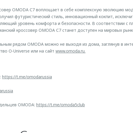
совер OMODA С7 воплощает в себе комплексную эволюцию мод
лучил футуристический стиль, инновационный кокпит, исключ
тляющий уровень комфорта и безопасности. В соответствии с п
манский кроссовер OMODA С7 станет доступен на мировых рынка
льным рядом OMODA можно не выходя из дома, заглянув в инт
тво O-Universe или на сайт
www.omoda.ru.
:
https://t.me/omodarussia
arussia
адельцев OMODA:
https://t.me/omoda5club