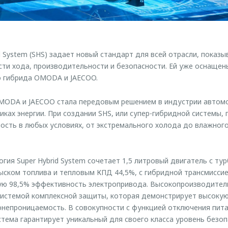
id System (SHS) задает новый стандарт для всей отрасли, пока
ти хода, производительности и безопасности. Ей уже оснаще
о гибрида OMODA и JAECOO.
MODA и JAECOO стала передовым решением в индустрии автом
иках энергии. При создании SHS, или супер-гибридной системы,
ость в любых условиях, от экстремального холода до влажног
гия Super Hybrid System сочетает 1,5 литровый двигатель с т
ском топлива и тепловым КПД 44,5%, с гибридной трансмиссие
ую 98,5% эффективность электропривода. Высокопроизводител
системой комплексной защиты, которая демонстрирует высокую
непроницаемость. В совокупности с функцией отключения пита
стема гарантирует уникальный для своего класса уровень безоп