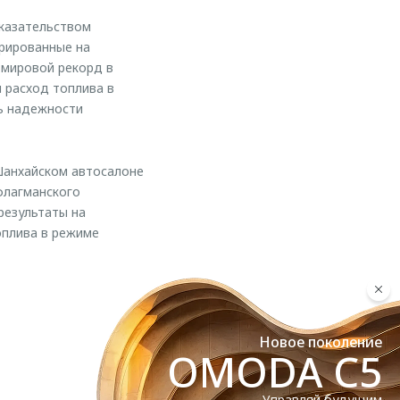
оказательством
трированные на
 мировой рекорд в
й расход топлива в
нь надежности
 Шанхайском автосалоне
флагманского
результаты на
оплива в режиме
Новое поколение
OMODA C5
Управляй будущим