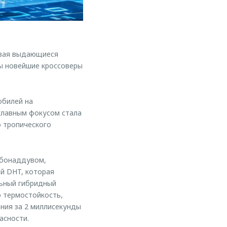
зывая выдающиеся
ны новейшие кроссоверы
обилей на
 главным фокусом стала
о тропического
урбонаддувом,
й DHT, которая
ьный гибридный
 термостойкость,
ния за 2 миллисекунды
асности.