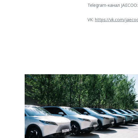
Telegram-канал JAECOO
VK:
https://vk.com/jaeco