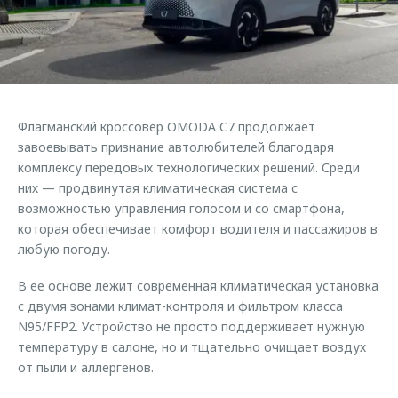
Страхование
Клиентская поддержка
Обратная связь
Кредитный калькулятор
O&J Автоклуб
Аксессуары
Клуб владельцев OMODA
Одежда и сувениры
Приложение O&J
Флагманский кроссовер OMODA C7 продолжает
Оригинальные аксессуары
завоевывать признание автолюбителей благодаря
Аксессуары
Запчасти
комплексу передовых технологических решений. Среди
Одежда и сувениры
них — продвинутая климатическая система с
Трейд-ин
Оригинальные аксессуары
возможностью управления голосом и со смартфона,
которая обеспечивает комфорт водителя и пассажиров в
Калькулятор трейд-ин
Запчасти
любую погоду.
В ее основе лежит современная климатическая установка
с двумя зонами климат-контроля и фильтром класса
N95/FFP2. Устройство не просто поддерживает нужную
температуру в салоне, но и тщательно очищает воздух
от пыли и аллергенов.