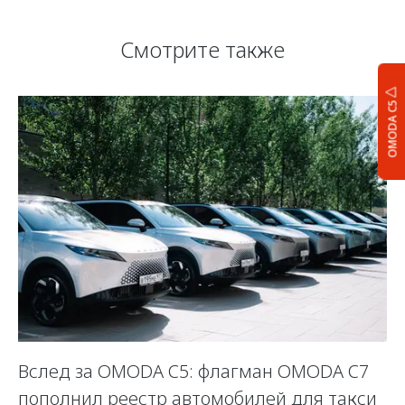
Смотрите также
OMODA C5
Вслед за OMODA C5: флагман OMODA C7
С
пополнил реестр автомобилей для такси
п