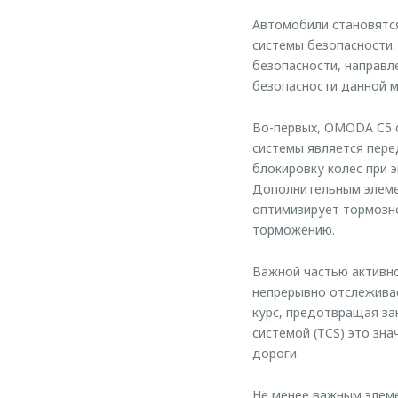
Автомобили становятся
системы безопасности.
безопасности, направл
безопасности данной 
Во-первых, OMODA C5 
системы является пере
блокировку колес при 
Дополнительным элемен
оптимизирует тормозно
торможению.
Важной частью активно
непрерывно отслеживае
курс, предотвращая за
системой (TCS) это зна
дороги.
Не менее важным элем