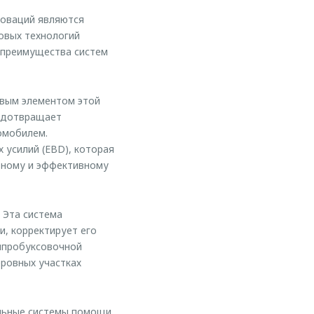
новаций являются
овых технологий
 преимущества систем
евым элементом этой
редотвращает
омобилем.
 усилий (EBD), которая
льному и эффективному
 Эта система
, корректирует его
типробуксовочной
еровных участках
льные системы помощи