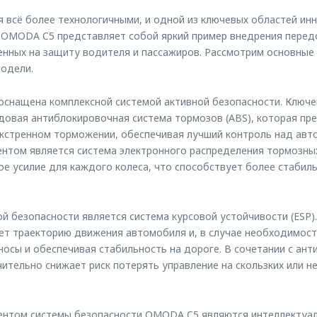
 всё более технологичными, и одной из ключевых областей ин
 OMODA C5 представляет собой яркий пример внедрения перед
енных на защиту водителя и пассажиров. Рассмотрим основные
модели.
оснащена комплексной системой активной безопасности. Ключ
довая антиблокировочная система тормозов (ABS), которая п
экстренном торможении, обеспечивая лучший контроль над авт
том является система электронного распределения тормозных
е усилие для каждого колеса, что способствует более стаби
й безопасности является система курсовой устойчивости (ESP).
т траекторию движения автомобиля и, в случае необходимости
носы и обеспечивая стабильность на дороге. В сочетании с ан
чительно снижает риск потерять управление на скользких или н
ентом системы безопасности OMODA C5 являются интеллектуа