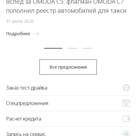
Вслед за OMODA C5: флагман OMODA C7
С
пополнил реестр автомобилей для такси
п
а
31 июля 2026
5 
Подробнее
По
Все предложения
Заказ тест-драйва
Спецпредложения
Расчет кредита
Запись на сервис