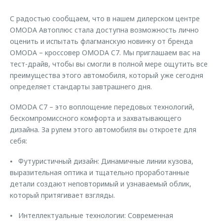
Страхование
Клиентская поддержка
Обратная связь
С радостью сообщаем, что в нашем дилерском центре
Кредитный калькулятор
O&J Автоклуб
OMODA Автоплюс стала доступна возможность лично
оценить и испытать флагманскую новинку от бренда
Аксессуары
Клуб владельцев OMODA
OMODA – кроссовер OMODA C7. Мы приглашаем вас на
Одежда и сувениры
Приложение O&J
тест-драйв, чтобы вы смогли в полной мере ощутить все
преимущества этого автомобиля, который уже сегодня
Оригинальные аксессуары
Аксессуары
определяет стандарты завтрашнего дня.
Запчасти
Одежда и сувениры
OMODA C7 – это воплощение передовых технологий,
Трейд-ин
Оригинальные аксессуары
бескомпромиссного комфорта и захватывающего
Калькулятор трейд-ин
Запчасти
дизайна. За рулем этого автомобиля вы откроете для
себя:
⦁ Футуристичный дизайн: Динамичные линии кузова,
выразительная оптика и тщательно проработанные
детали создают неповторимый и узнаваемый облик,
который притягивает взгляды.
⦁ Интеллектуальные технологии: Современная