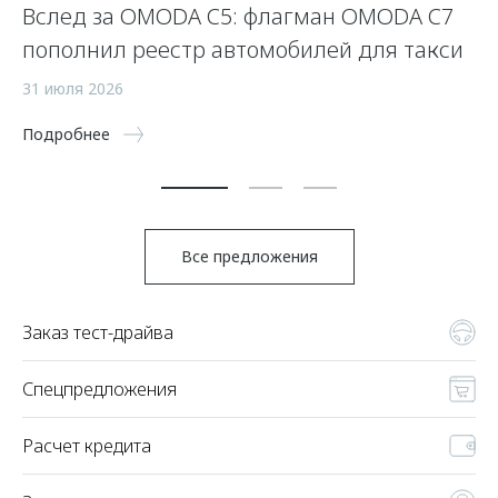
Вслед за OMODA C5: флагман OMODA C7
С
пополнил реестр автомобилей для такси
п
а
31 июля 2026
5 
Подробнее
По
Все предложения
Заказ тест-драйва
Спецпредложения
Расчет кредита