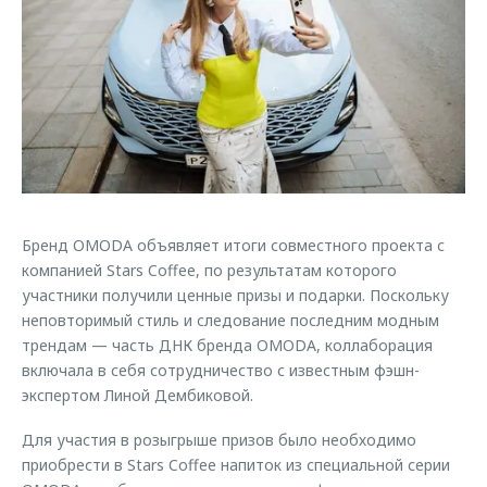
Страхование
Клиентская поддержка
Обратная связь
Кредитный калькулятор
O&J Автоклуб
Аксессуары
Клуб владельцев OMODA
Одежда и сувениры
Приложение O&J
Оригинальные аксессуары
Аксессуары
Запчасти
Одежда и сувениры
Бренд OMODA объявляет итоги совместного проекта с
Трейд-ин
Оригинальные аксессуары
компанией Stars Coffee, по результатам которого
Калькулятор трейд-ин
Запчасти
участники получили ценные призы и подарки. Поскольку
неповторимый стиль и следование последним модным
трендам — часть ДНК бренда OMODA, коллаборация
включала в себя сотрудничество с известным фэшн-
экспертом Линой Дембиковой.
Для участия в розыгрыше призов было необходимо
приобрести в Stars Coffee напиток из специальной серии