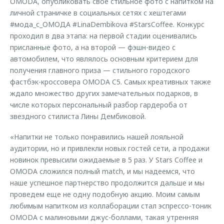
OMODA, опубликовать свое стильное фото с напитком на
личной страничке в социальных сетях с хештегами
#мода_с_ОМОДА #LinaDembikova #StarsCoffee. Конкурс
проходил в два этапа: на первой стадии оценивались
присланные фото, а на второй — фэшн-видео с
автомобилем, что являлось основным критерием для
получения главного приза — стильного городского
фастбэк-кроссовера OMODA C5. Самых креативных также
ждало множество других замечательных подарков, в
числе которых персональный разбор гардероба от
звездного стилиста Лины Дембиковой.
«Напитки не только понравились нашей лояльной
аудитории, но и привлекли новых гостей сети, а продажи
новинок превысили ожидаемые в 5 раз. У Stars Coffee и
OMODA сложился полный match, и мы надеемся, что
наше успешное партнерство продолжится дальше и мы
проведем еще не одну подобную акцию. Моим самым
любимым напитком из коллаборации стал эспрессо-тоник
OMODA с малиновыми джус-боллами, такая утренняя