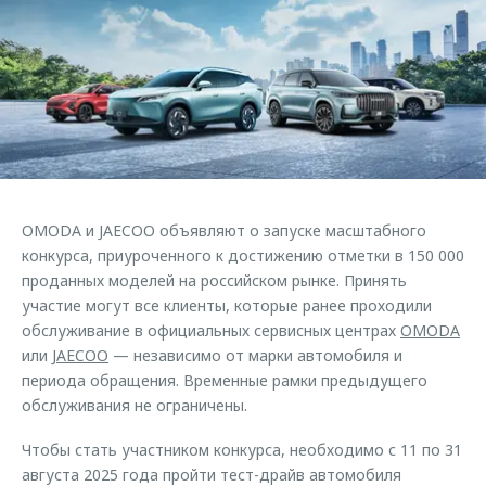
Страхование
Клиентская поддержка
Обратная связь
Кредитный калькулятор
O&J Автоклуб
Аксессуары
Клуб владельцев OMODA
Одежда и сувениры
Приложение O&J
Оригинальные аксессуары
Аксессуары
Запчасти
Одежда и сувениры
OMODA и JAECOO объявляют о запуске масштабного
Трейд-ин
Оригинальные аксессуары
конкурса, приуроченного к достижению отметки в 150 000
проданных моделей на российском рынке. Принять
Калькулятор трейд-ин
Запчасти
участие могут все клиенты, которые ранее проходили
обслуживание в официальных сервисных центрах
OMODA
или
JAECOO
— независимо от марки автомобиля и
периода обращения. Временные рамки предыдущего
обслуживания не ограничены.
Чтобы стать участником конкурса, необходимо с 11 по 31
августа 2025 года пройти тест-драйв автомобиля