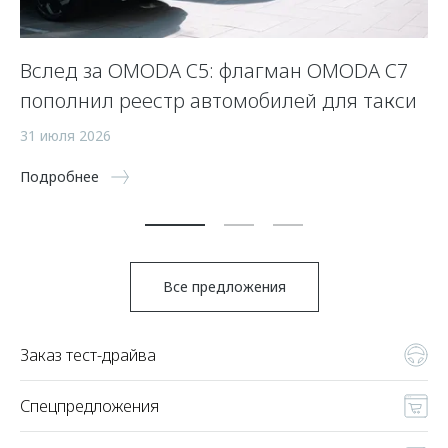
Вслед за OMODA C5: флагман OMODA C7
С
пополнил реестр автомобилей для такси
п
а
31 июля 2026
5 
Подробнее
По
Все предложения
Заказ тест-драйва
Спецпредложения