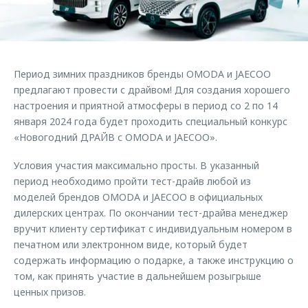
Страхование
Клиентская поддержка
Обратная связь
Кредитный калькулятор
O&J Автоклуб
Аксессуары
Клуб владельцев OMODA
Период зимних праздников бренды OMODA и JAECOO
Одежда и сувениры
Приложение O&J
предлагают провести с драйвом! Для создания хорошего
Оригинальные аксессуары
настроения и приятной атмосферы в период со 2 по 14
Аксессуары
января 2024 года будет проходить специальный конкурс
Запчасти
«Новогодний ДРАЙВ с OMODA и JAECOO».
Одежда и сувениры
Трейд-ин
Оригинальные аксессуары
Условия участия максимально просты. В указанный
Калькулятор трейд-ин
Запчасти
период необходимо пройти тест-драйв любой из
моделей брендов OMODA и JAECOO в официальных
дилерских центрах. По окончании тест-драйва менеджер
вручит клиенту сертификат с индивидуальным номером в
печатном или электронном виде, который будет
содержать информацию о подарке, а также инструкцию о
том, как принять участие в дальнейшем розыгрыше
ценных призов.