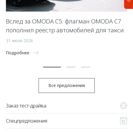
Вслед за OMODA C5: флагман OMODA C7
С
пополнил реестр автомобилей для такси
п
а
31 июля 2026
5 
Подробнее
По
Все предложения
Заказ тест-драйва
Спецпредложения