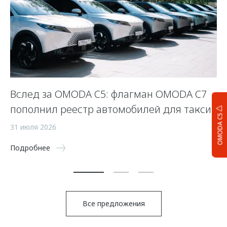
Вслед за OMODA C5: флагман OMODA C7
С
пополнил реестр автомобилей для такси
п
OMODA C5
а
31 июля 2026
5 
Подробнее
По
Все предложения