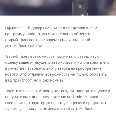
Страхование
Клиентская поддержка
Обратная связь
Кредитный калькулятор
O&J Автоклуб
Аксессуары
Клуб владельцев OMODA
Официальный дилер OMODA рад представить вам
Одежда и сувениры
Приложение O&J
программу Trade-In. Вы можете легко обменять ваш
Оригинальные аксессуары
старый транспорт на современный и надежный
Аксессуары
автомобиль OMODA.
Запчасти
Одежда и сувениры
Trade-In дает возможность получить справедливую
Трейд-ин
Оригинальные аксессуары
оценку вашего текущего автомобиля и использовать его
Калькулятор трейд-ин
Запчасти
в качестве первоначального взноса на приобретение
нового. Это отличная возможность не только обновить
ваш транспорт, но и сэкономить.
Посетите наш автосалон уже сегодня, пройдите оценку и
получите выгодное предложение по Trade-In. Наши
специалисты гарантируют честную оценку и предложат
лучшие условия для обмена вашего автомобиля.