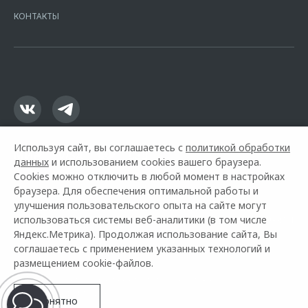
Москва, ул. Каланчевская, д. 27. Ген.лицензия ЦБ РФ № 1326 от
КОНТАКТЫ
16.01.2015. Предложение ограничено и не является публичной
офертой.
Используя сайт, вы соглашаетесь с
политикой обработки
данных
и использованием cookies вашего браузера.
Cookies можно отключить в любой момент в настройках
браузера. Для обеспечения оптимальной работы и
улучшения пользовательского опыта на сайте могут
использоваться системы веб-аналитики (в том числе
Горячая линия OMODA:
+7 (3812) 409-904
Яндекс.Метрика). Продолжая использование сайта, Вы
соглашаетесь с применением указанных технологий и
© 2026 Автоплюс
размещением cookie-файлов.
Модельный ряд
Архивные модели
Контакты
Правовая информация
Понятно