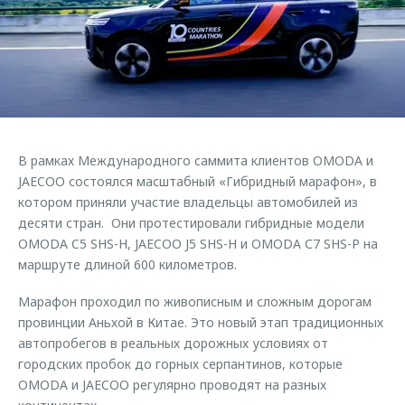
Страхование
Клиентская поддержка
Обратная связь
Кредитный калькулятор
O&J Автоклуб
Аксессуары
Клуб владельцев OMODA
Одежда и сувениры
Приложение O&J
Оригинальные аксессуары
Аксессуары
В рамках Международного саммита клиентов OMODA и
Запчасти
Одежда и сувениры
JAECOO состоялся масштабный «Гибридный марафон», в
котором приняли участие владельцы автомобилей из
Трейд-ин
Оригинальные аксессуары
десяти стран. Они протестировали гибридные модели
Калькулятор трейд-ин
Запчасти
OMODA C5 SHS-H, JAECOO J5 SHS-H и OMODA С7 SHS-P на
маршруте длиной 600 километров.
Марафон проходил по живописным и сложным дорогам
провинции Аньхой в Китае. Это новый этап традиционных
автопробегов в реальных дорожных условиях от
городских пробок до горных серпантинов, которые
OMODA и JAECOO регулярно проводят на разных