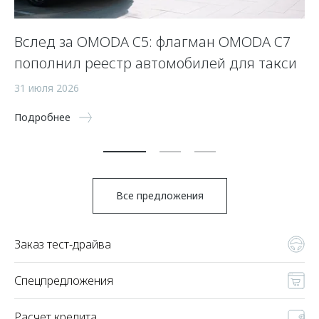
Вслед за OMODA C5: флагман OMODA C7
С
пополнил реестр автомобилей для такси
п
а
31 июля 2026
5 
Подробнее
По
Все предложения
Заказ тест-драйва
Спецпредложения
Расчет кредита