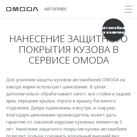
АВТОПЛЮС
Автомобили
в наличии
НАНЕСЕНИЕ ЗАЩИТНОГО
Покупателям
Мир OMODA
Владельцам
Модели
ПОКРЫТИЯ КУЗОВА В
СЕРВИСЕ OMODA
C5
Выбор и покупка
Сервис
О бренде
от 2 299 000 ₽*
Сравнить комплектации
Записаться на сервис
Новости
Записаться на тест-драйв
Кузовной ремонт
Для усиления защиты кузовов автомобилей OMODA на
Онлайн-сервисы
C7
заводе марки используют цинкование. В цехах
Cпецпредложения
Поддержка
Приложение O&J
дополнительно обрабатывают капот, все стойки и задние
от 2 739 000 ₽*
Прайс-листы
арки, передние крылья, пороги и крышку багажного
Помощь на дороге
Клуб владельцев OMODA
OMODA Лизинг
отделения. Двери оцинкованы и внутри, и снаружи.
Гарантия
Благодаря цинкованию производитель может дать
Бренд JAECOO
Кредит и страхование
гарантию от сквозной коррозии кузовных элементов 5
Дополнительная техническая поддержка
лет. Нанесение защитного покрытия кузова автомобиля
Правовая информация
Кредитные программы
Руководства по эксплуатации
позволит дольше сохранять идеальный внешний вид