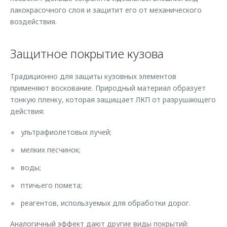
Страхование
Клиентская поддержка
лакокрасочного слоя и защитит его от механического
Обратная связь
воздействия.
Кредитный калькулятор
O&J Автоклуб
Аксессуары
Клуб владельцев OMODA
Защитное покрытие кузова
Одежда и сувениры
Приложение O&J
Традиционно для защиты кузовных элементов
Оригинальные аксессуары
Аксессуары
применяют воскование. Природный материал образует
Запчасти
тонкую пленку, которая защищает ЛКП от разрушающего
Одежда и сувениры
действия:
Трейд-ин
Оригинальные аксессуары
ультрафиолетовых лучей;
Калькулятор трейд-ин
Запчасти
мелких песчинок;
воды;
птичьего помета;
реагентов, используемых для обработки дорог.
Аналогичный эффект дают другие виды покрытий: