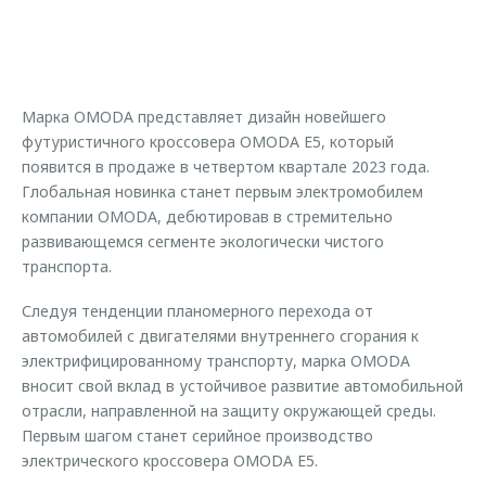
Страхование
Клиентская поддержка
Обратная связь
Кредитный калькулятор
O&J Автоклуб
Аксессуары
Клуб владельцев OMODA
Марка OMODA представляет дизайн новейшего
Одежда и сувениры
Приложение O&J
футуристичного кроссовера OMODA E5, который
Оригинальные аксессуары
появится в продаже в четвертом квартале 2023 года.
Аксессуары
Глобальная новинка станет первым электромобилем
Запчасти
компании OMODA, дебютировав в стремительно
Одежда и сувениры
развивающемся сегменте экологически чистого
Трейд-ин
Оригинальные аксессуары
транспорта.
Калькулятор трейд-ин
Запчасти
Следуя тенденции планомерного перехода от
автомобилей с двигателями внутреннего сгорания к
электрифицированному транспорту, марка OMODA
вносит свой вклад в устойчивое развитие автомобильной
отрасли, направленной на защиту окружающей среды.
Первым шагом станет серийное производство
электрического кроссовера OMODA E5.