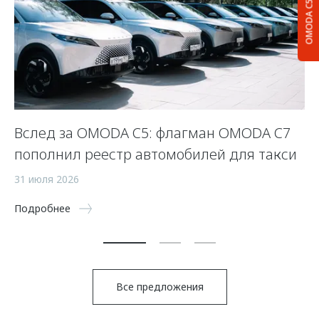
OMODA C5
Вслед за OMODA C5: флагман OMODA C7
С
пополнил реестр автомобилей для такси
п
а
31 июля 2026
5 
Подробнее
По
Все предложения