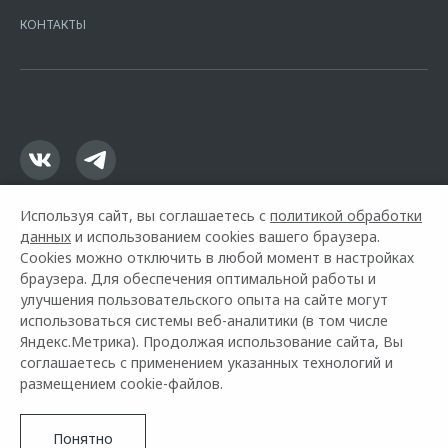
Москва, ул. Каланчевская, д. 27. Ген.лицензия ЦБ РФ № 1326 от
КОНТАКТЫ
16.01.2015. Предложение ограничено и не является публичной
офертой.
Используя сайт, вы соглашаетесь с
политикой обработки
данных
и использованием cookies вашего браузера.
Cookies можно отключить в любой момент в настройках
браузера. Для обеспечения оптимальной работы и
улучшения пользовательского опыта на сайте могут
использоваться системы веб-аналитики (в том числе
Горячая линия OMODA:
+7 (3812) 409-904
Яндекс.Метрика). Продолжая использование сайта, Вы
соглашаетесь с применением указанных технологий и
© 2026 Автоплюс
размещением cookie-файлов.
Модельный ряд
Архивные модели
Контакты
Правовая информация
Понятно